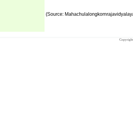
(Source: Mahachulalongkornrajavidyalaya
Copyright