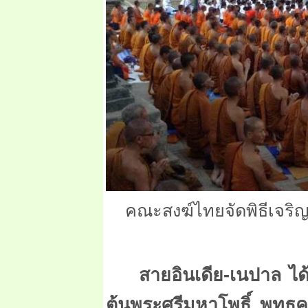
คณะสงฆ์ไทยจัดพิธีเจริ
สายอินเดีย-เนปาล ไ
ต้นพระศรีมหาโพธิ์ พุท