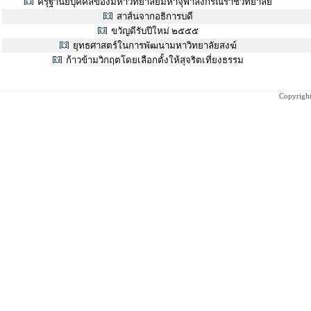
ครุฐานียบุคคลของมหาวิทยาลัยมหาจุฬาลงกรณราชวิทยาลัย
สาส์นจากอธิการบดี
ขวัญดีรับปีใหม่ ๒๕๕๕
ยุทธศาสตร์ในการพัฒนามหาวิทยาลัยสงฆ์
ก้าวข้ามวิกฤตโดยเลือกตั้งให้สุจริตเที่ยงธรรม
Copyright