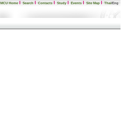
MCU Home
Search
Contacts
Study
Events
Site Map
Thai
/Eng