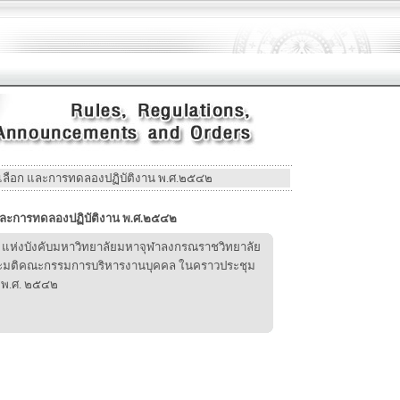
ดเลือก และการทดลองปฏิบัติงาน พ.ศ.๒๕๔๒
 และการทดลองปฏิบัติงาน พ.ศ.๒๕๔๒
แห่งบังคับมหาวิทยาลัยมหาจุฬาลงกรณราชวิทยาลัย
ละมติคณะกรรมการบริหารงานบุคคล ในคราวประชุม
ม พ.ศ. ๒๕๔๒