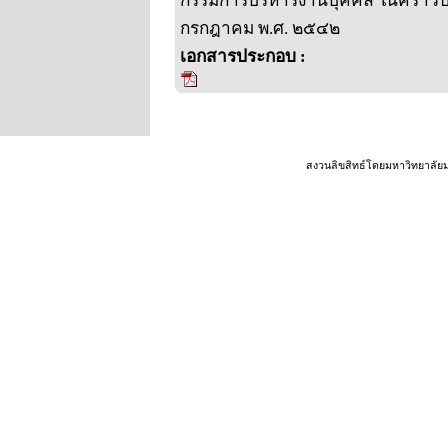
กรรมการบริหารงานบุคคล ในคราวประชุ
กรกฎาคม พ.ศ. ๒๕๔๒
เอกสารประกอบ :
สงวนลิขสิทธ์โดยมหาวิทยาลัย