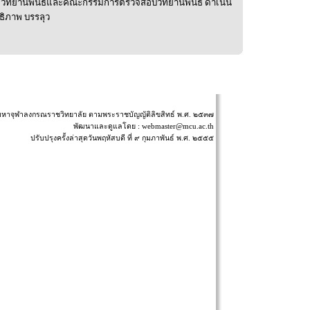
ทยานิพนธ์และคณะกรรมการตรวจสอบวิทยานิพนธ์ ดำเนิน
ธิภาพ บรรลุว
มหาจุฬาลงกรณราชวิทยาลัย ตามพระราชบัญญัติลิขสิทธ์ พ.ศ. ๒๕๓๗
พัฒนาและดูแลโดย :
webmaster@mcu.ac.th
ปรับปรุงครั้งล่าสุดวันพฤหัสบดี ที่ ๙ กุมภาพันธ์ พ.ศ. ๒๕๕๕