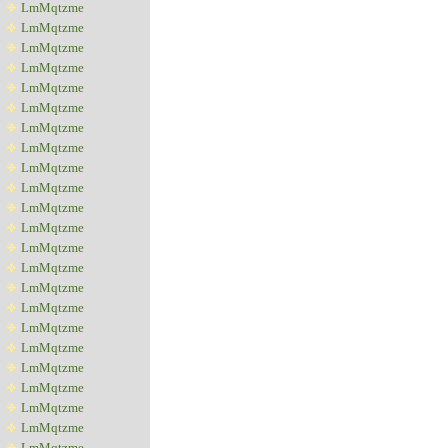
LmMqtzme
LmMqtzme
LmMqtzme
LmMqtzme
LmMqtzme
LmMqtzme
LmMqtzme
LmMqtzme
LmMqtzme
LmMqtzme
LmMqtzme
LmMqtzme
LmMqtzme
LmMqtzme
LmMqtzme
LmMqtzme
LmMqtzme
LmMqtzme
LmMqtzme
LmMqtzme
LmMqtzme
LmMqtzme
LmMqtzme