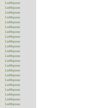
LmMqtzme
LmMqtzme
LmMqtzme
LmMqtzme
LmMqtzme
LmMqtzme
LmMqtzme
LmMqtzme
LmMqtzme
LmMqtzme
LmMqtzme
LmMqtzme
LmMqtzme
LmMqtzme
LmMqtzme
LmMqtzme
LmMqtzme
LmMqtzme
LmMqtzme
LmMqtzme
LmMqtzme
LmMqtzme