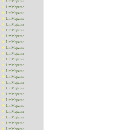
LmMqtzme
LmMqtzme
LmMqtzme
LmMqtzme
LmMqtzme
LmMqtzme
LmMqtzme
LmMqtzme
LmMqtzme
LmMqtzme
LmMqtzme
LmMqtzme
LmMqtzme
LmMqtzme
LmMqtzme
LmMqtzme
LmMqtzme
LmMqtzme
LmMqtzme
LmMqtzme
LmMqtzme
LmMqtzme
LmMqtzme