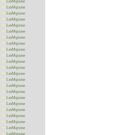
LmMqtzme
LmMqtzme
LmMqtzme
LmMqtzme
LmMqtzme
LmMqtzme
LmMqtzme
LmMqtzme
LmMqtzme
LmMqtzme
LmMqtzme
LmMqtzme
LmMqtzme
LmMqtzme
LmMqtzme
LmMqtzme
LmMqtzme
LmMqtzme
LmMqtzme
LmMqtzme
LmMqtzme
LmMqtzme
LmMqtzme