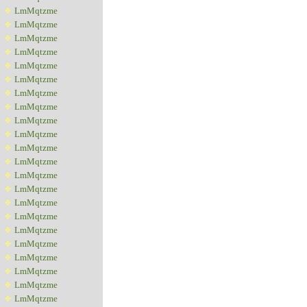
LmMqtzme
LmMqtzme
LmMqtzme
LmMqtzme
LmMqtzme
LmMqtzme
LmMqtzme
LmMqtzme
LmMqtzme
LmMqtzme
LmMqtzme
LmMqtzme
LmMqtzme
LmMqtzme
LmMqtzme
LmMqtzme
LmMqtzme
LmMqtzme
LmMqtzme
LmMqtzme
LmMqtzme
LmMqtzme