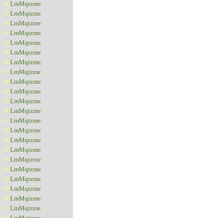
LmMqtzme
LmMqtzme
LmMqtzme
LmMqtzme
LmMqtzme
LmMqtzme
LmMqtzme
LmMqtzme
LmMqtzme
LmMqtzme
LmMqtzme
LmMqtzme
LmMqtzme
LmMqtzme
LmMqtzme
LmMqtzme
LmMqtzme
LmMqtzme
LmMqtzme
LmMqtzme
LmMqtzme
LmMqtzme
LmMqtzme