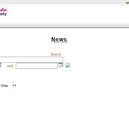
M
Search :
end :
 Data