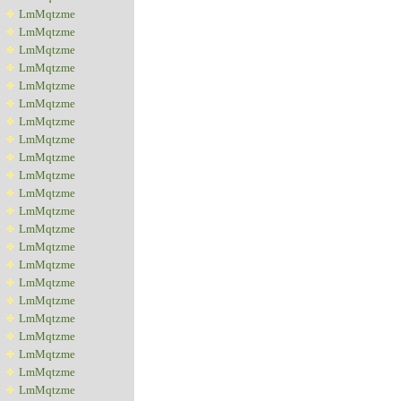
LmMqtzme
LmMqtzme
LmMqtzme
LmMqtzme
LmMqtzme
LmMqtzme
LmMqtzme
LmMqtzme
LmMqtzme
LmMqtzme
LmMqtzme
LmMqtzme
LmMqtzme
LmMqtzme
LmMqtzme
LmMqtzme
LmMqtzme
LmMqtzme
LmMqtzme
LmMqtzme
LmMqtzme
LmMqtzme