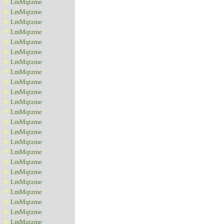
LmMqtzme
LmMqtzme
LmMqtzme
LmMqtzme
LmMqtzme
LmMqtzme
LmMqtzme
LmMqtzme
LmMqtzme
LmMqtzme
LmMqtzme
LmMqtzme
LmMqtzme
LmMqtzme
LmMqtzme
LmMqtzme
LmMqtzme
LmMqtzme
LmMqtzme
LmMqtzme
LmMqtzme
LmMqtzme
LmMqtzme