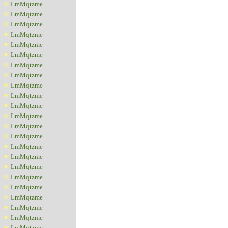
LmMqtzme
LmMqtzme
LmMqtzme
LmMqtzme
LmMqtzme
LmMqtzme
LmMqtzme
LmMqtzme
LmMqtzme
LmMqtzme
LmMqtzme
LmMqtzme
LmMqtzme
LmMqtzme
LmMqtzme
LmMqtzme
LmMqtzme
LmMqtzme
LmMqtzme
LmMqtzme
LmMqtzme
LmMqtzme
LmMqtzme