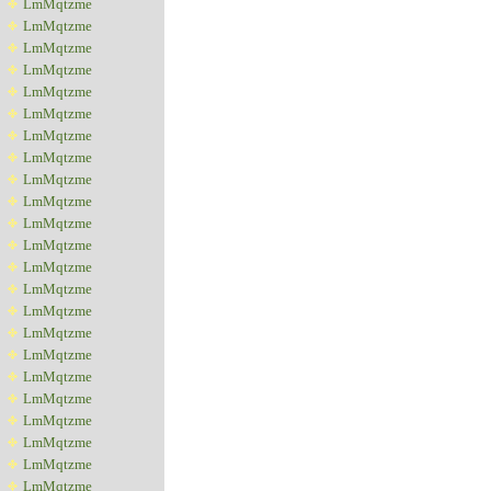
LmMqtzme
LmMqtzme
LmMqtzme
LmMqtzme
LmMqtzme
LmMqtzme
LmMqtzme
LmMqtzme
LmMqtzme
LmMqtzme
LmMqtzme
LmMqtzme
LmMqtzme
LmMqtzme
LmMqtzme
LmMqtzme
LmMqtzme
LmMqtzme
LmMqtzme
LmMqtzme
LmMqtzme
LmMqtzme
LmMqtzme