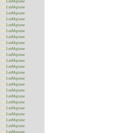
LmMqtzme
LmMqtzme
LmMqtzme
LmMqtzme
LmMqtzme
LmMqtzme
LmMqtzme
LmMqtzme
LmMqtzme
LmMqtzme
LmMqtzme
LmMqtzme
LmMqtzme
LmMqtzme
LmMqtzme
LmMqtzme
LmMqtzme
LmMqtzme
LmMqtzme
LmMqtzme
LmMqtzme
LmMqtzme
LmMqtzme