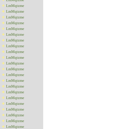
LmMqtzme
LmMqtzme
LmMqtzme
LmMqtzme
LmMqtzme
LmMqtzme
LmMqtzme
LmMqtzme
LmMqtzme
LmMqtzme
LmMqtzme
LmMqtzme
LmMqtzme
LmMqtzme
LmMqtzme
LmMqtzme
LmMqtzme
LmMqtzme
LmMqtzme
LmMqtzme
LmMqtzme
LmMqtzme