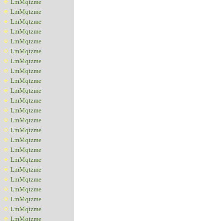
LmMqtzme
LmMqtzme
LmMqtzme
LmMqtzme
LmMqtzme
LmMqtzme
LmMqtzme
LmMqtzme
LmMqtzme
LmMqtzme
LmMqtzme
LmMqtzme
LmMqtzme
LmMqtzme
LmMqtzme
LmMqtzme
LmMqtzme
LmMqtzme
LmMqtzme
LmMqtzme
LmMqtzme
LmMqtzme
LmMqtzme