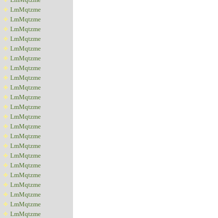
LmMqtzme
LmMqtzme
LmMqtzme
LmMqtzme
LmMqtzme
LmMqtzme
LmMqtzme
LmMqtzme
LmMqtzme
LmMqtzme
LmMqtzme
LmMqtzme
LmMqtzme
LmMqtzme
LmMqtzme
LmMqtzme
LmMqtzme
LmMqtzme
LmMqtzme
LmMqtzme
LmMqtzme
LmMqtzme