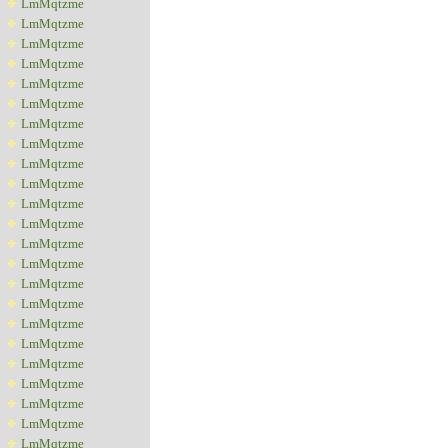
LmMqtzme
LmMqtzme
LmMqtzme
LmMqtzme
LmMqtzme
LmMqtzme
LmMqtzme
LmMqtzme
LmMqtzme
LmMqtzme
LmMqtzme
LmMqtzme
LmMqtzme
LmMqtzme
LmMqtzme
LmMqtzme
LmMqtzme
LmMqtzme
LmMqtzme
LmMqtzme
LmMqtzme
LmMqtzme
LmMqtzme