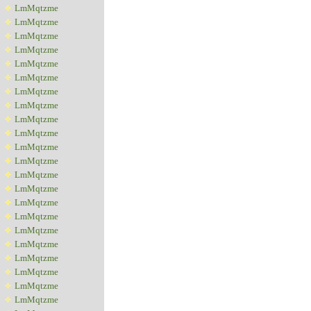
LmMqtzme
LmMqtzme
LmMqtzme
LmMqtzme
LmMqtzme
LmMqtzme
LmMqtzme
LmMqtzme
LmMqtzme
LmMqtzme
LmMqtzme
LmMqtzme
LmMqtzme
LmMqtzme
LmMqtzme
LmMqtzme
LmMqtzme
LmMqtzme
LmMqtzme
LmMqtzme
LmMqtzme
LmMqtzme