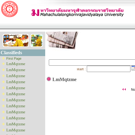
Classifieds
First Page
LmMqtzme
start :
LmMqtzme
LmMqtzme
LmMqtzme
LmMqtzme
LmMqtzme
No
LmMqtzme
LmMqtzme
LmMqtzme
LmMqtzme
LmMqtzme
LmMqtzme
LmMqtzme