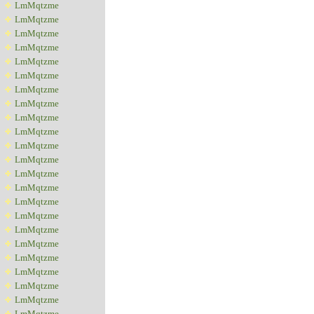
LmMqtzme
LmMqtzme
LmMqtzme
LmMqtzme
LmMqtzme
LmMqtzme
LmMqtzme
LmMqtzme
LmMqtzme
LmMqtzme
LmMqtzme
LmMqtzme
LmMqtzme
LmMqtzme
LmMqtzme
LmMqtzme
LmMqtzme
LmMqtzme
LmMqtzme
LmMqtzme
LmMqtzme
LmMqtzme
LmMqtzme