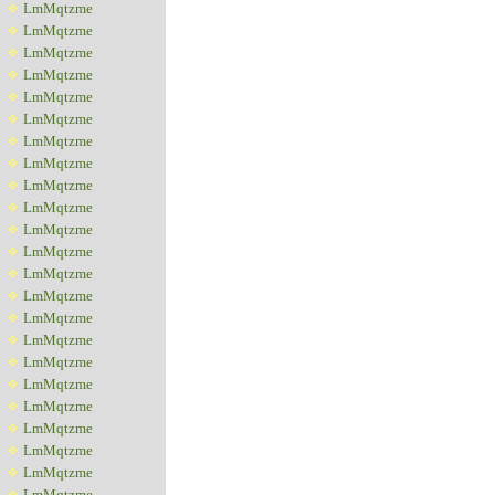
LmMqtzme
LmMqtzme
LmMqtzme
LmMqtzme
LmMqtzme
LmMqtzme
LmMqtzme
LmMqtzme
LmMqtzme
LmMqtzme
LmMqtzme
LmMqtzme
LmMqtzme
LmMqtzme
LmMqtzme
LmMqtzme
LmMqtzme
LmMqtzme
LmMqtzme
LmMqtzme
LmMqtzme
LmMqtzme
LmMqtzme