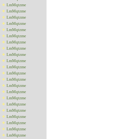
LmMqtzme
LmMqtzme
LmMqtzme
LmMqtzme
LmMqtzme
LmMqtzme
LmMqtzme
LmMqtzme
LmMqtzme
LmMqtzme
LmMqtzme
LmMqtzme
LmMqtzme
LmMqtzme
LmMqtzme
LmMqtzme
LmMqtzme
LmMqtzme
LmMqtzme
LmMqtzme
LmMqtzme
LmMqtzme