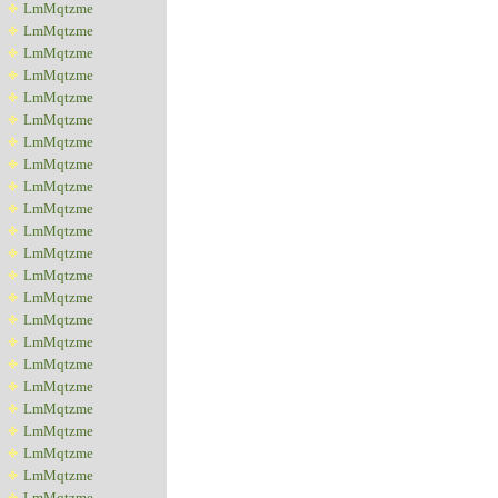
LmMqtzme
LmMqtzme
LmMqtzme
LmMqtzme
LmMqtzme
LmMqtzme
LmMqtzme
LmMqtzme
LmMqtzme
LmMqtzme
LmMqtzme
LmMqtzme
LmMqtzme
LmMqtzme
LmMqtzme
LmMqtzme
LmMqtzme
LmMqtzme
LmMqtzme
LmMqtzme
LmMqtzme
LmMqtzme
LmMqtzme