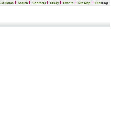
CU Home
Search
Contacts
Study
Events
Site Map
Thai
/Eng