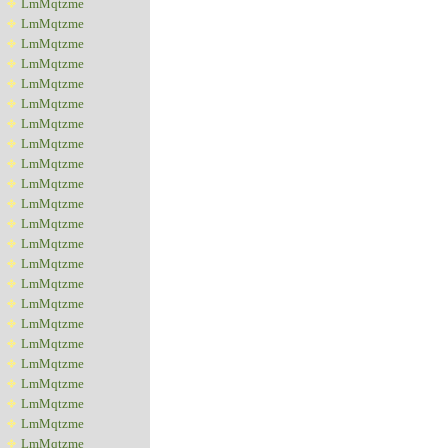
LmMqtzme
LmMqtzme
LmMqtzme
LmMqtzme
LmMqtzme
LmMqtzme
LmMqtzme
LmMqtzme
LmMqtzme
LmMqtzme
LmMqtzme
LmMqtzme
LmMqtzme
LmMqtzme
LmMqtzme
LmMqtzme
LmMqtzme
LmMqtzme
LmMqtzme
LmMqtzme
LmMqtzme
LmMqtzme
LmMqtzme