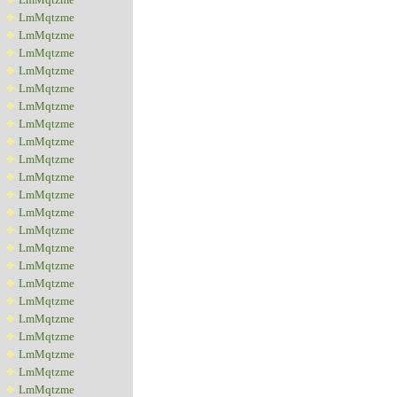
LmMqtzme
LmMqtzme
LmMqtzme
LmMqtzme
LmMqtzme
LmMqtzme
LmMqtzme
LmMqtzme
LmMqtzme
LmMqtzme
LmMqtzme
LmMqtzme
LmMqtzme
LmMqtzme
LmMqtzme
LmMqtzme
LmMqtzme
LmMqtzme
LmMqtzme
LmMqtzme
LmMqtzme
LmMqtzme