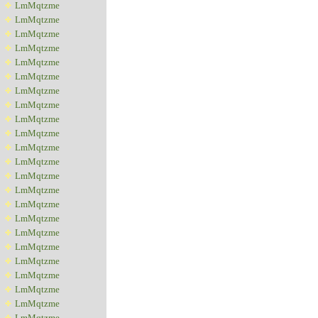
LmMqtzme
LmMqtzme
LmMqtzme
LmMqtzme
LmMqtzme
LmMqtzme
LmMqtzme
LmMqtzme
LmMqtzme
LmMqtzme
LmMqtzme
LmMqtzme
LmMqtzme
LmMqtzme
LmMqtzme
LmMqtzme
LmMqtzme
LmMqtzme
LmMqtzme
LmMqtzme
LmMqtzme
LmMqtzme
LmMqtzme