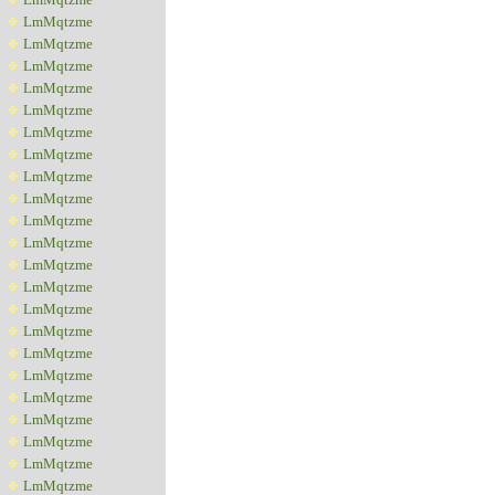
LmMqtzme
LmMqtzme
LmMqtzme
LmMqtzme
LmMqtzme
LmMqtzme
LmMqtzme
LmMqtzme
LmMqtzme
LmMqtzme
LmMqtzme
LmMqtzme
LmMqtzme
LmMqtzme
LmMqtzme
LmMqtzme
LmMqtzme
LmMqtzme
LmMqtzme
LmMqtzme
LmMqtzme
LmMqtzme