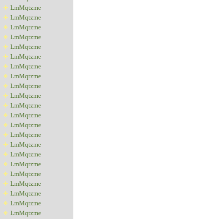
LmMqtzme
LmMqtzme
LmMqtzme
LmMqtzme
LmMqtzme
LmMqtzme
LmMqtzme
LmMqtzme
LmMqtzme
LmMqtzme
LmMqtzme
LmMqtzme
LmMqtzme
LmMqtzme
LmMqtzme
LmMqtzme
LmMqtzme
LmMqtzme
LmMqtzme
LmMqtzme
LmMqtzme
LmMqtzme