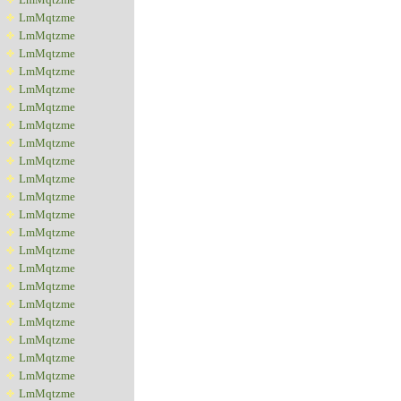
LmMqtzme
LmMqtzme
LmMqtzme
LmMqtzme
LmMqtzme
LmMqtzme
LmMqtzme
LmMqtzme
LmMqtzme
LmMqtzme
LmMqtzme
LmMqtzme
LmMqtzme
LmMqtzme
LmMqtzme
LmMqtzme
LmMqtzme
LmMqtzme
LmMqtzme
LmMqtzme
LmMqtzme
LmMqtzme