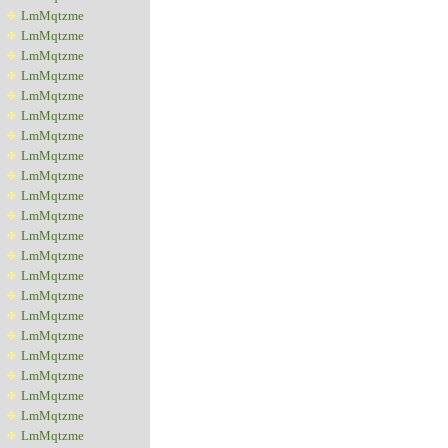
LmMqtzme
LmMqtzme
LmMqtzme
LmMqtzme
LmMqtzme
LmMqtzme
LmMqtzme
LmMqtzme
LmMqtzme
LmMqtzme
LmMqtzme
LmMqtzme
LmMqtzme
LmMqtzme
LmMqtzme
LmMqtzme
LmMqtzme
LmMqtzme
LmMqtzme
LmMqtzme
LmMqtzme
LmMqtzme