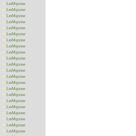
LmMqtzme
LmMqtzme
LmMqtzme
LmMqtzme
LmMqtzme
LmMqtzme
LmMqtzme
LmMqtzme
LmMqtzme
LmMqtzme
LmMqtzme
LmMqtzme
LmMqtzme
LmMqtzme
LmMqtzme
LmMqtzme
LmMqtzme
LmMqtzme
LmMqtzme
LmMqtzme
LmMqtzme
LmMqtzme