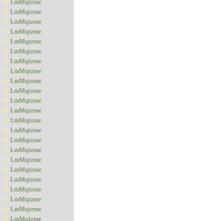
LmMqtzme
LmMqtzme
LmMqtzme
LmMqtzme
LmMqtzme
LmMqtzme
LmMqtzme
LmMqtzme
LmMqtzme
LmMqtzme
LmMqtzme
LmMqtzme
LmMqtzme
LmMqtzme
LmMqtzme
LmMqtzme
LmMqtzme
LmMqtzme
LmMqtzme
LmMqtzme
LmMqtzme
LmMqtzme
LmMqtzme