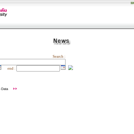
M
Search :
end :
 Data