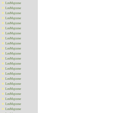
LmMqtzme
LmMqtzme
LmMqtzme
LmMqtzme
LmMqtzme
LmMqtzme
LmMqtzme
LmMqtzme
LmMqtzme
LmMqtzme
LmMqtzme
LmMqtzme
LmMqtzme
LmMqtzme
LmMqtzme
LmMqtzme
LmMqtzme
LmMqtzme
LmMqtzme
LmMqtzme
LmMqtzme
LmMqtzme