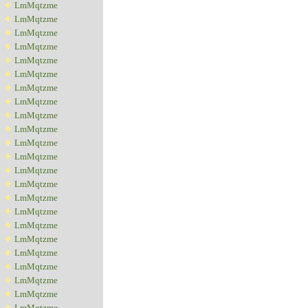
LmMqtzme
LmMqtzme
LmMqtzme
LmMqtzme
LmMqtzme
LmMqtzme
LmMqtzme
LmMqtzme
LmMqtzme
LmMqtzme
LmMqtzme
LmMqtzme
LmMqtzme
LmMqtzme
LmMqtzme
LmMqtzme
LmMqtzme
LmMqtzme
LmMqtzme
LmMqtzme
LmMqtzme
LmMqtzme
LmMqtzme