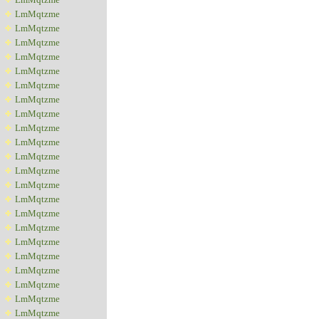
LmMqtzme
LmMqtzme
LmMqtzme
LmMqtzme
LmMqtzme
LmMqtzme
LmMqtzme
LmMqtzme
LmMqtzme
LmMqtzme
LmMqtzme
LmMqtzme
LmMqtzme
LmMqtzme
LmMqtzme
LmMqtzme
LmMqtzme
LmMqtzme
LmMqtzme
LmMqtzme
LmMqtzme
LmMqtzme