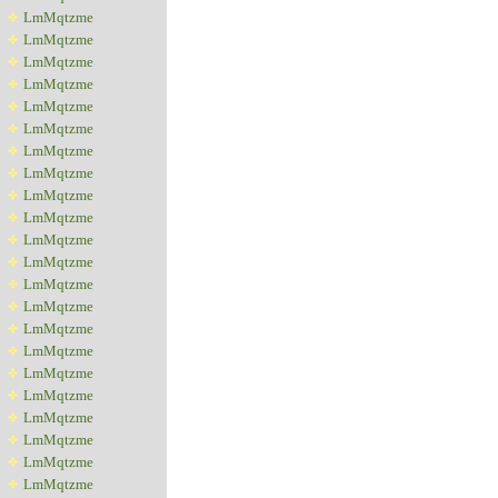
LmMqtzme
LmMqtzme
LmMqtzme
LmMqtzme
LmMqtzme
LmMqtzme
LmMqtzme
LmMqtzme
LmMqtzme
LmMqtzme
LmMqtzme
LmMqtzme
LmMqtzme
LmMqtzme
LmMqtzme
LmMqtzme
LmMqtzme
LmMqtzme
LmMqtzme
LmMqtzme
LmMqtzme
LmMqtzme