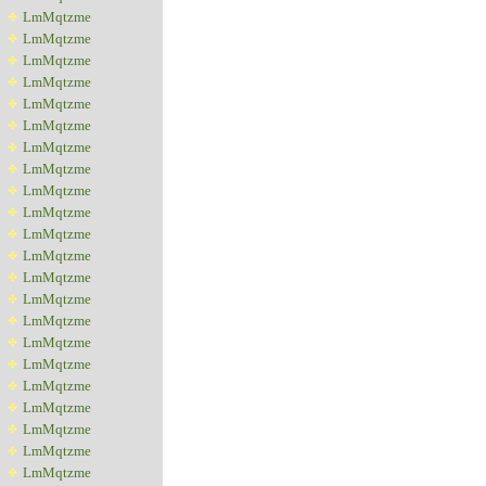
LmMqtzme
LmMqtzme
LmMqtzme
LmMqtzme
LmMqtzme
LmMqtzme
LmMqtzme
LmMqtzme
LmMqtzme
LmMqtzme
LmMqtzme
LmMqtzme
LmMqtzme
LmMqtzme
LmMqtzme
LmMqtzme
LmMqtzme
LmMqtzme
LmMqtzme
LmMqtzme
LmMqtzme
LmMqtzme