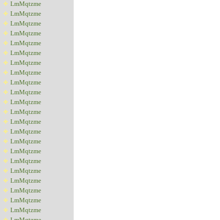
LmMqtzme
LmMqtzme
LmMqtzme
LmMqtzme
LmMqtzme
LmMqtzme
LmMqtzme
LmMqtzme
LmMqtzme
LmMqtzme
LmMqtzme
LmMqtzme
LmMqtzme
LmMqtzme
LmMqtzme
LmMqtzme
LmMqtzme
LmMqtzme
LmMqtzme
LmMqtzme
LmMqtzme
LmMqtzme
LmMqtzme