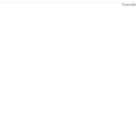
Copyright