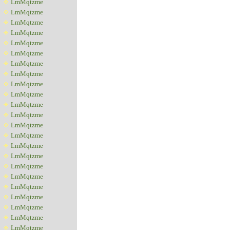
LmMqtzme
LmMqtzme
LmMqtzme
LmMqtzme
LmMqtzme
LmMqtzme
LmMqtzme
LmMqtzme
LmMqtzme
LmMqtzme
LmMqtzme
LmMqtzme
LmMqtzme
LmMqtzme
LmMqtzme
LmMqtzme
LmMqtzme
LmMqtzme
LmMqtzme
LmMqtzme
LmMqtzme
LmMqtzme
LmMqtzme