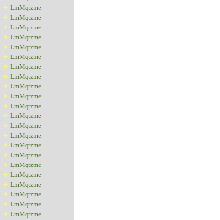
LmMqtzme
LmMqtzme
LmMqtzme
LmMqtzme
LmMqtzme
LmMqtzme
LmMqtzme
LmMqtzme
LmMqtzme
LmMqtzme
LmMqtzme
LmMqtzme
LmMqtzme
LmMqtzme
LmMqtzme
LmMqtzme
LmMqtzme
LmMqtzme
LmMqtzme
LmMqtzme
LmMqtzme
LmMqtzme