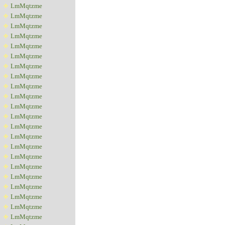
LmMqtzme
LmMqtzme
LmMqtzme
LmMqtzme
LmMqtzme
LmMqtzme
LmMqtzme
LmMqtzme
LmMqtzme
LmMqtzme
LmMqtzme
LmMqtzme
LmMqtzme
LmMqtzme
LmMqtzme
LmMqtzme
LmMqtzme
LmMqtzme
LmMqtzme
LmMqtzme
LmMqtzme
LmMqtzme