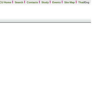
CU Home
Search
Contacts
Study
Events
Site Map
Thai
/Eng