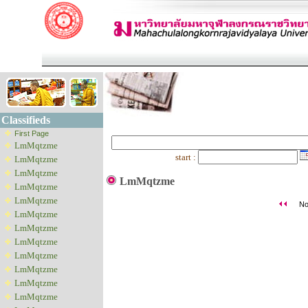
Classifieds
First Page
LmMqtzme
start :
LmMqtzme
LmMqtzme
LmMqtzme
LmMqtzme
LmMqtzme
No
LmMqtzme
LmMqtzme
LmMqtzme
LmMqtzme
LmMqtzme
LmMqtzme
LmMqtzme