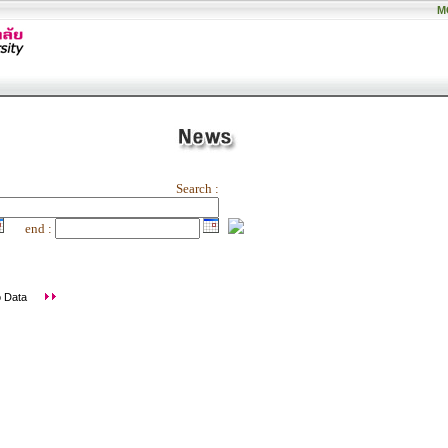
M
Search :
end :
 Data