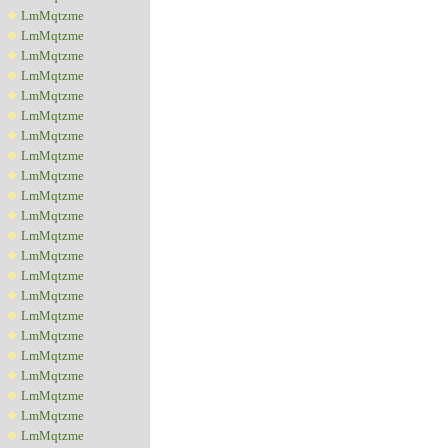
LmMqtzme
LmMqtzme
LmMqtzme
LmMqtzme
LmMqtzme
LmMqtzme
LmMqtzme
LmMqtzme
LmMqtzme
LmMqtzme
LmMqtzme
LmMqtzme
LmMqtzme
LmMqtzme
LmMqtzme
LmMqtzme
LmMqtzme
LmMqtzme
LmMqtzme
LmMqtzme
LmMqtzme
LmMqtzme