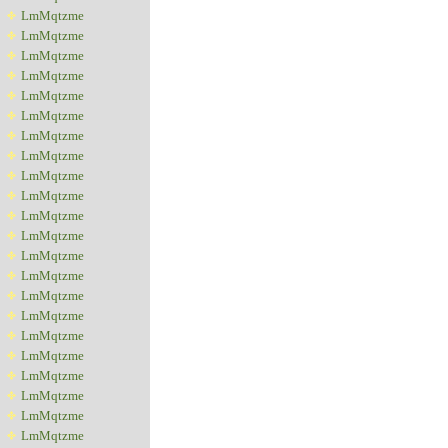
LmMqtzme
LmMqtzme
LmMqtzme
LmMqtzme
LmMqtzme
LmMqtzme
LmMqtzme
LmMqtzme
LmMqtzme
LmMqtzme
LmMqtzme
LmMqtzme
LmMqtzme
LmMqtzme
LmMqtzme
LmMqtzme
LmMqtzme
LmMqtzme
LmMqtzme
LmMqtzme
LmMqtzme
LmMqtzme