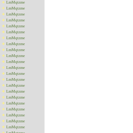
LmMqtzme
LmMqtzme
LmMqtzme
LmMqtzme
LmMqtzme
LmMqtzme
LmMqtzme
LmMqtzme
LmMqtzme
LmMqtzme
LmMqtzme
LmMqtzme
LmMqtzme
LmMqtzme
LmMqtzme
LmMqtzme
LmMqtzme
LmMqtzme
LmMqtzme
LmMqtzme
LmMqtzme
LmMqtzme
LmMqtzme