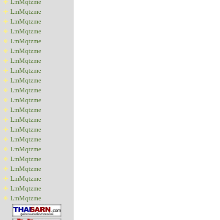
LmMqtzme
LmMqtzme
LmMqtzme
LmMqtzme
LmMqtzme
LmMqtzme
LmMqtzme
LmMqtzme
LmMqtzme
LmMqtzme
LmMqtzme
LmMqtzme
LmMqtzme
LmMqtzme
LmMqtzme
LmMqtzme
LmMqtzme
LmMqtzme
LmMqtzme
LmMqtzme
LmMqtzme