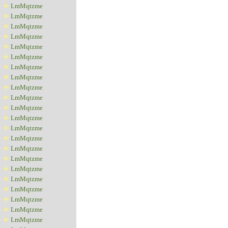
LmMqtzme
LmMqtzme
LmMqtzme
LmMqtzme
LmMqtzme
LmMqtzme
LmMqtzme
LmMqtzme
LmMqtzme
LmMqtzme
LmMqtzme
LmMqtzme
LmMqtzme
LmMqtzme
LmMqtzme
LmMqtzme
LmMqtzme
LmMqtzme
LmMqtzme
LmMqtzme
LmMqtzme
LmMqtzme