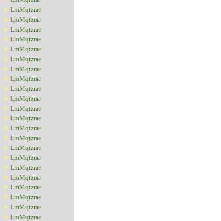
LmMqtzme
LmMqtzme
LmMqtzme
LmMqtzme
LmMqtzme
LmMqtzme
LmMqtzme
LmMqtzme
LmMqtzme
LmMqtzme
LmMqtzme
LmMqtzme
LmMqtzme
LmMqtzme
LmMqtzme
LmMqtzme
LmMqtzme
LmMqtzme
LmMqtzme
LmMqtzme
LmMqtzme
LmMqtzme