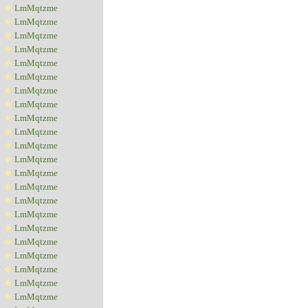
LmMqtzme
LmMqtzme
LmMqtzme
LmMqtzme
LmMqtzme
LmMqtzme
LmMqtzme
LmMqtzme
LmMqtzme
LmMqtzme
LmMqtzme
LmMqtzme
LmMqtzme
LmMqtzme
LmMqtzme
LmMqtzme
LmMqtzme
LmMqtzme
LmMqtzme
LmMqtzme
LmMqtzme
LmMqtzme