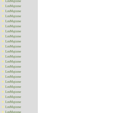
LmMqtzme
LmMqtzme
LmMqtzme
LmMqtzme
LmMqtzme
LmMqtzme
LmMqtzme
LmMqtzme
LmMqtzme
LmMqtzme
LmMqtzme
LmMqtzme
LmMqtzme
LmMqtzme
LmMqtzme
LmMqtzme
LmMqtzme
LmMqtzme
LmMqtzme
LmMqtzme
LmMqtzme
LmMqtzme
LmMqtzme