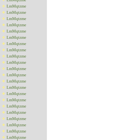
LmMqtzme
LmMqtzme
LmMqtzme
LmMqtzme
LmMqtzme
LmMqtzme
LmMqtzme
LmMqtzme
LmMqtzme
LmMqtzme
LmMqtzme
LmMqtzme
LmMqtzme
LmMqtzme
LmMqtzme
LmMqtzme
LmMqtzme
LmMqtzme
LmMqtzme
LmMqtzme
LmMqtzme
LmMqtzme