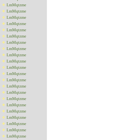
LmMqtzme
LmMqtzme
LmMqtzme
LmMqtzme
LmMqtzme
LmMqtzme
LmMqtzme
LmMqtzme
LmMqtzme
LmMqtzme
LmMqtzme
LmMqtzme
LmMqtzme
LmMqtzme
LmMqtzme
LmMqtzme
LmMqtzme
LmMqtzme
LmMqtzme
LmMqtzme
LmMqtzme
LmMqtzme