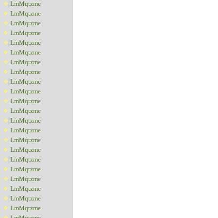
LmMqtzme
LmMqtzme
LmMqtzme
LmMqtzme
LmMqtzme
LmMqtzme
LmMqtzme
LmMqtzme
LmMqtzme
LmMqtzme
LmMqtzme
LmMqtzme
LmMqtzme
LmMqtzme
LmMqtzme
LmMqtzme
LmMqtzme
LmMqtzme
LmMqtzme
LmMqtzme
LmMqtzme
LmMqtzme
LmMqtzme