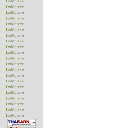
LmMqtzme
LmMqtzme
LmMqtzme
LmMqtzme
LmMqtzme
LmMqtzme
LmMqtzme
LmMqtzme
LmMqtzme
LmMqtzme
LmMqtzme
LmMqtzme
LmMqtzme
LmMqtzme
LmMqtzme
LmMqtzme
LmMqtzme
LmMqtzme
LmMqtzme
LmMqtzme
LmMqtzme