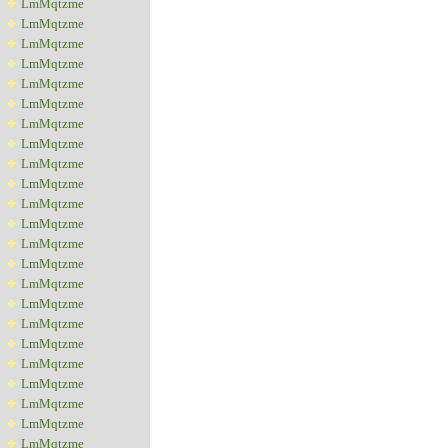
LmMqtzme
LmMqtzme
LmMqtzme
LmMqtzme
LmMqtzme
LmMqtzme
LmMqtzme
LmMqtzme
LmMqtzme
LmMqtzme
LmMqtzme
LmMqtzme
LmMqtzme
LmMqtzme
LmMqtzme
LmMqtzme
LmMqtzme
LmMqtzme
LmMqtzme
LmMqtzme
LmMqtzme
LmMqtzme
LmMqtzme