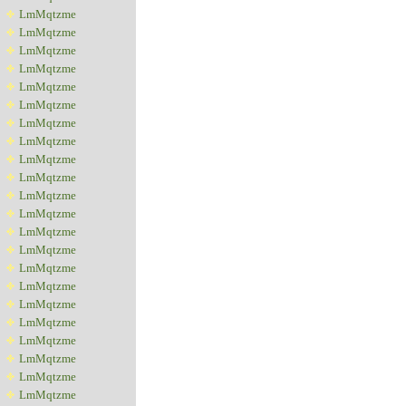
LmMqtzme
LmMqtzme
LmMqtzme
LmMqtzme
LmMqtzme
LmMqtzme
LmMqtzme
LmMqtzme
LmMqtzme
LmMqtzme
LmMqtzme
LmMqtzme
LmMqtzme
LmMqtzme
LmMqtzme
LmMqtzme
LmMqtzme
LmMqtzme
LmMqtzme
LmMqtzme
LmMqtzme
LmMqtzme