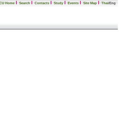
CU Home
Search
Contacts
Study
Events
Site Map
Thai
/Eng