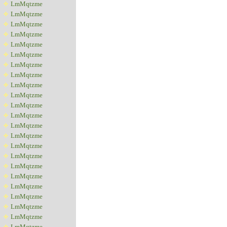
LmMqtzme
LmMqtzme
LmMqtzme
LmMqtzme
LmMqtzme
LmMqtzme
LmMqtzme
LmMqtzme
LmMqtzme
LmMqtzme
LmMqtzme
LmMqtzme
LmMqtzme
LmMqtzme
LmMqtzme
LmMqtzme
LmMqtzme
LmMqtzme
LmMqtzme
LmMqtzme
LmMqtzme
LmMqtzme
LmMqtzme