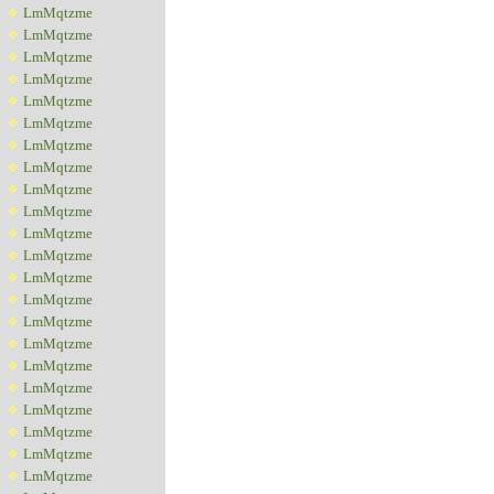
LmMqtzme
LmMqtzme
LmMqtzme
LmMqtzme
LmMqtzme
LmMqtzme
LmMqtzme
LmMqtzme
LmMqtzme
LmMqtzme
LmMqtzme
LmMqtzme
LmMqtzme
LmMqtzme
LmMqtzme
LmMqtzme
LmMqtzme
LmMqtzme
LmMqtzme
LmMqtzme
LmMqtzme
LmMqtzme