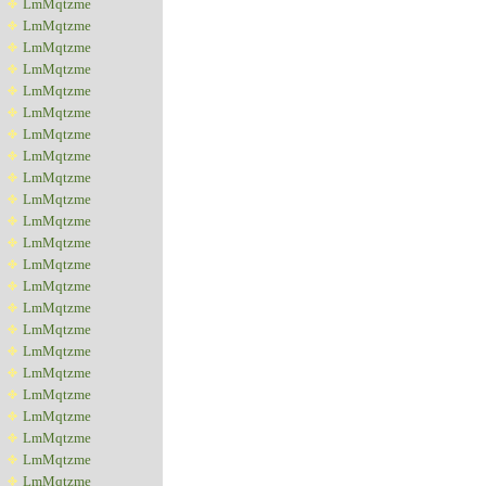
LmMqtzme
LmMqtzme
LmMqtzme
LmMqtzme
LmMqtzme
LmMqtzme
LmMqtzme
LmMqtzme
LmMqtzme
LmMqtzme
LmMqtzme
LmMqtzme
LmMqtzme
LmMqtzme
LmMqtzme
LmMqtzme
LmMqtzme
LmMqtzme
LmMqtzme
LmMqtzme
LmMqtzme
LmMqtzme
LmMqtzme