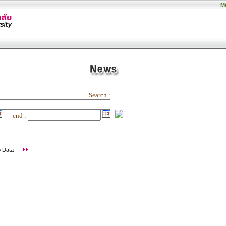
M
Search :
end :
 Data