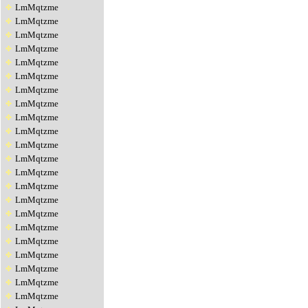
LmMqtzme
LmMqtzme
LmMqtzme
LmMqtzme
LmMqtzme
LmMqtzme
LmMqtzme
LmMqtzme
LmMqtzme
LmMqtzme
LmMqtzme
LmMqtzme
LmMqtzme
LmMqtzme
LmMqtzme
LmMqtzme
LmMqtzme
LmMqtzme
LmMqtzme
LmMqtzme
LmMqtzme
LmMqtzme