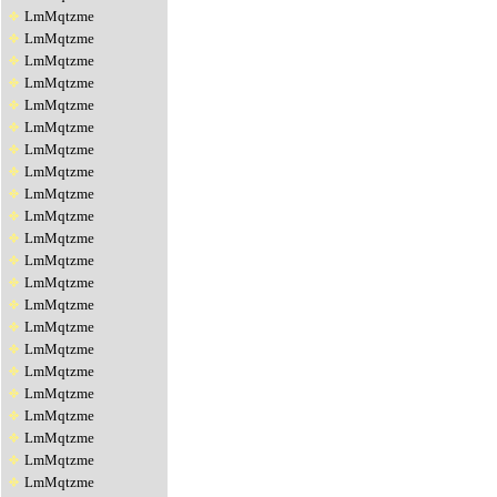
LmMqtzme
LmMqtzme
LmMqtzme
LmMqtzme
LmMqtzme
LmMqtzme
LmMqtzme
LmMqtzme
LmMqtzme
LmMqtzme
LmMqtzme
LmMqtzme
LmMqtzme
LmMqtzme
LmMqtzme
LmMqtzme
LmMqtzme
LmMqtzme
LmMqtzme
LmMqtzme
LmMqtzme
LmMqtzme