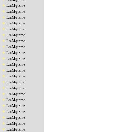
LmMqtzme
LmMqtzme
LmMqtzme
LmMqtzme
LmMqtzme
LmMqtzme
LmMqtzme
LmMqtzme
LmMqtzme
LmMqtzme
LmMqtzme
LmMqtzme
LmMqtzme
LmMqtzme
LmMqtzme
LmMqtzme
LmMqtzme
LmMqtzme
LmMqtzme
LmMqtzme
LmMqtzme
LmMqtzme