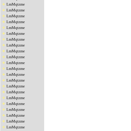
LmMqtzme
LmMqtzme
LmMqtzme
LmMqtzme
LmMqtzme
LmMqtzme
LmMqtzme
LmMqtzme
LmMqtzme
LmMqtzme
LmMqtzme
LmMqtzme
LmMqtzme
LmMqtzme
LmMqtzme
LmMqtzme
LmMqtzme
LmMqtzme
LmMqtzme
LmMqtzme
LmMqtzme
LmMqtzme