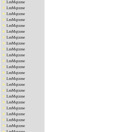
LmMqtzme
LmMqtzme
LmMqtzme
LmMqtzme
LmMqtzme
LmMqtzme
LmMqtzme
LmMqtzme
LmMqtzme
LmMqtzme
LmMqtzme
LmMqtzme
LmMqtzme
LmMqtzme
LmMqtzme
LmMqtzme
LmMqtzme
LmMqtzme
LmMqtzme
LmMqtzme
LmMqtzme
LmMqtzme
LmMqtzme