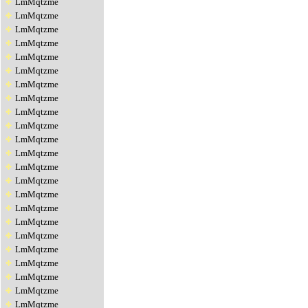
LmMqtzme
LmMqtzme
LmMqtzme
LmMqtzme
LmMqtzme
LmMqtzme
LmMqtzme
LmMqtzme
LmMqtzme
LmMqtzme
LmMqtzme
LmMqtzme
LmMqtzme
LmMqtzme
LmMqtzme
LmMqtzme
LmMqtzme
LmMqtzme
LmMqtzme
LmMqtzme
LmMqtzme
LmMqtzme
LmMqtzme