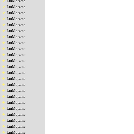
LmMqtzme
LmMqtzme
LmMqtzme
LmMqtzme
LmMqtzme
LmMqtzme
LmMqtzme
LmMqtzme
LmMqtzme
LmMqtzme
LmMqtzme
LmMqtzme
LmMqtzme
LmMqtzme
LmMqtzme
LmMqtzme
LmMqtzme
LmMqtzme
LmMqtzme
LmMqtzme
LmMqtzme
LmMqtzme
LmMqtzme