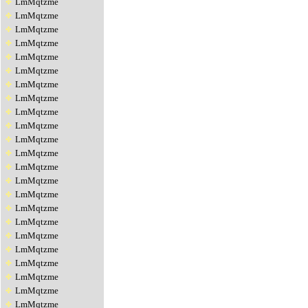
LmMqtzme
LmMqtzme
LmMqtzme
LmMqtzme
LmMqtzme
LmMqtzme
LmMqtzme
LmMqtzme
LmMqtzme
LmMqtzme
LmMqtzme
LmMqtzme
LmMqtzme
LmMqtzme
LmMqtzme
LmMqtzme
LmMqtzme
LmMqtzme
LmMqtzme
LmMqtzme
LmMqtzme
LmMqtzme
LmMqtzme