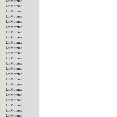
LmMqtzme
LmMqtzme
LmMqtzme
LmMqtzme
LmMqtzme
LmMqtzme
LmMqtzme
LmMqtzme
LmMqtzme
LmMqtzme
LmMqtzme
LmMqtzme
LmMqtzme
LmMqtzme
LmMqtzme
LmMqtzme
LmMqtzme
LmMqtzme
LmMqtzme
LmMqtzme
LmMqtzme
LmMqtzme
LmMqtzme