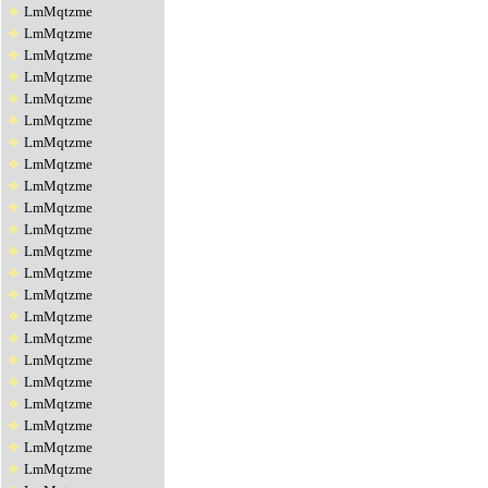
LmMqtzme
LmMqtzme
LmMqtzme
LmMqtzme
LmMqtzme
LmMqtzme
LmMqtzme
LmMqtzme
LmMqtzme
LmMqtzme
LmMqtzme
LmMqtzme
LmMqtzme
LmMqtzme
LmMqtzme
LmMqtzme
LmMqtzme
LmMqtzme
LmMqtzme
LmMqtzme
LmMqtzme
LmMqtzme