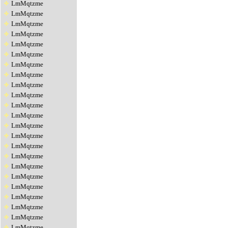
LmMqtzme
LmMqtzme
LmMqtzme
LmMqtzme
LmMqtzme
LmMqtzme
LmMqtzme
LmMqtzme
LmMqtzme
LmMqtzme
LmMqtzme
LmMqtzme
LmMqtzme
LmMqtzme
LmMqtzme
LmMqtzme
LmMqtzme
LmMqtzme
LmMqtzme
LmMqtzme
LmMqtzme
LmMqtzme
LmMqtzme