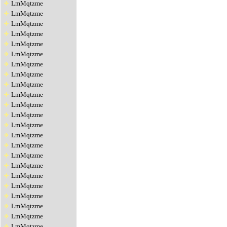
LmMqtzme
LmMqtzme
LmMqtzme
LmMqtzme
LmMqtzme
LmMqtzme
LmMqtzme
LmMqtzme
LmMqtzme
LmMqtzme
LmMqtzme
LmMqtzme
LmMqtzme
LmMqtzme
LmMqtzme
LmMqtzme
LmMqtzme
LmMqtzme
LmMqtzme
LmMqtzme
LmMqtzme
LmMqtzme
LmMqtzme