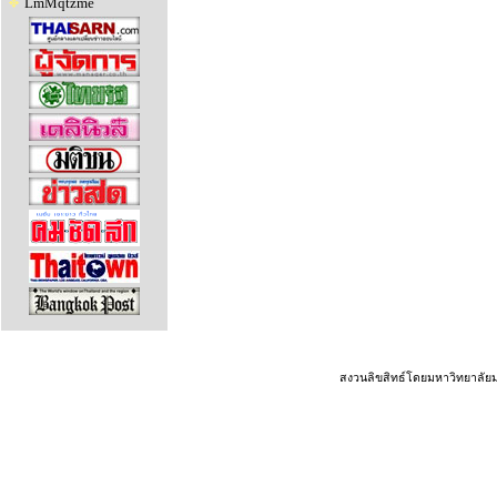
LmMqtzme
สงวนลิขสิทธ์โดยมหาวิทยาลัย