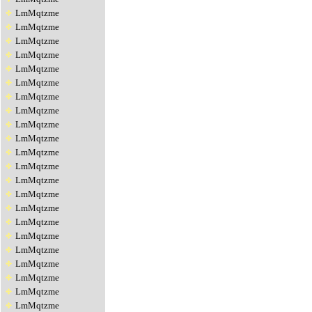
LmMqtzme
LmMqtzme
LmMqtzme
LmMqtzme
LmMqtzme
LmMqtzme
LmMqtzme
LmMqtzme
LmMqtzme
LmMqtzme
LmMqtzme
LmMqtzme
LmMqtzme
LmMqtzme
LmMqtzme
LmMqtzme
LmMqtzme
LmMqtzme
LmMqtzme
LmMqtzme
LmMqtzme
LmMqtzme