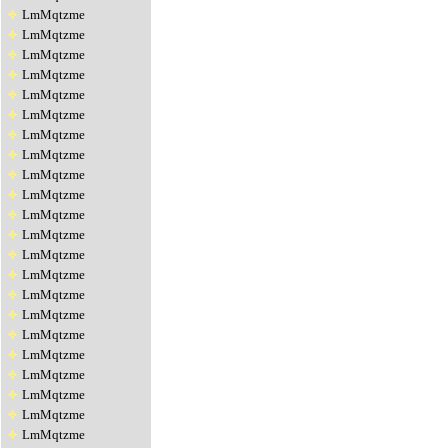
LmMqtzme
LmMqtzme
LmMqtzme
LmMqtzme
LmMqtzme
LmMqtzme
LmMqtzme
LmMqtzme
LmMqtzme
LmMqtzme
LmMqtzme
LmMqtzme
LmMqtzme
LmMqtzme
LmMqtzme
LmMqtzme
LmMqtzme
LmMqtzme
LmMqtzme
LmMqtzme
LmMqtzme
LmMqtzme