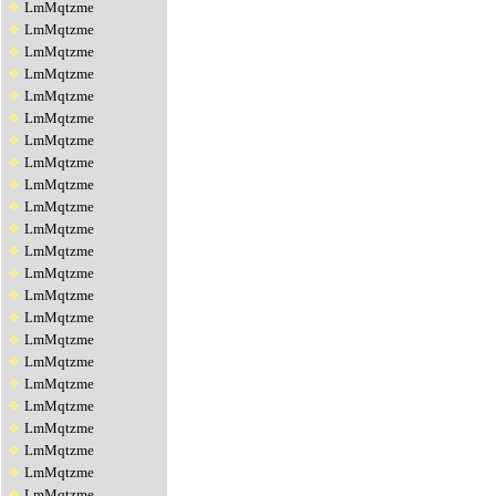
LmMqtzme
LmMqtzme
LmMqtzme
LmMqtzme
LmMqtzme
LmMqtzme
LmMqtzme
LmMqtzme
LmMqtzme
LmMqtzme
LmMqtzme
LmMqtzme
LmMqtzme
LmMqtzme
LmMqtzme
LmMqtzme
LmMqtzme
LmMqtzme
LmMqtzme
LmMqtzme
LmMqtzme
LmMqtzme
LmMqtzme