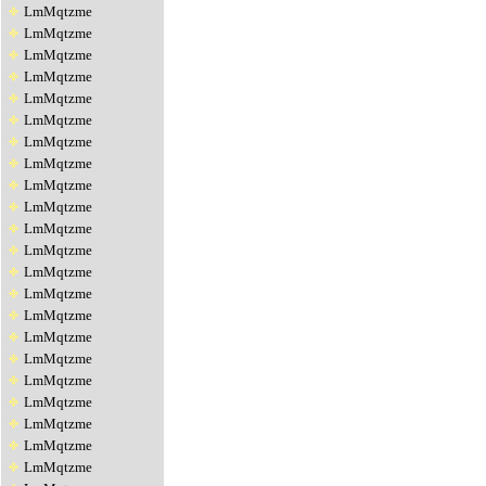
LmMqtzme
LmMqtzme
LmMqtzme
LmMqtzme
LmMqtzme
LmMqtzme
LmMqtzme
LmMqtzme
LmMqtzme
LmMqtzme
LmMqtzme
LmMqtzme
LmMqtzme
LmMqtzme
LmMqtzme
LmMqtzme
LmMqtzme
LmMqtzme
LmMqtzme
LmMqtzme
LmMqtzme
LmMqtzme