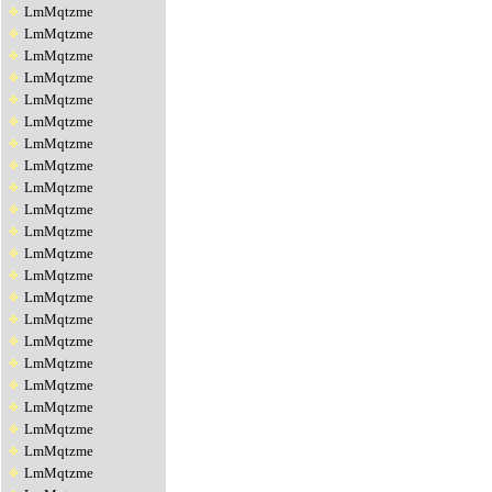
LmMqtzme
LmMqtzme
LmMqtzme
LmMqtzme
LmMqtzme
LmMqtzme
LmMqtzme
LmMqtzme
LmMqtzme
LmMqtzme
LmMqtzme
LmMqtzme
LmMqtzme
LmMqtzme
LmMqtzme
LmMqtzme
LmMqtzme
LmMqtzme
LmMqtzme
LmMqtzme
LmMqtzme
LmMqtzme