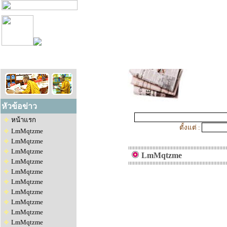
หัวข้อข่าว
หน้าแรก
ตั้งแต่ :
LmMqtzme
LmMqtzme
LmMqtzme
LmMqtzme
LmMqtzme
LmMqtzme
LmMqtzme
LmMqtzme
LmMqtzme
LmMqtzme
LmMqtzme