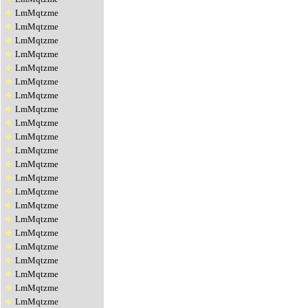
LmMqtzme
LmMqtzme
LmMqtzme
LmMqtzme
LmMqtzme
LmMqtzme
LmMqtzme
LmMqtzme
LmMqtzme
LmMqtzme
LmMqtzme
LmMqtzme
LmMqtzme
LmMqtzme
LmMqtzme
LmMqtzme
LmMqtzme
LmMqtzme
LmMqtzme
LmMqtzme
LmMqtzme
LmMqtzme