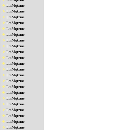
LmMqtzme
LmMqtzme
LmMqtzme
LmMqtzme
LmMqtzme
LmMqtzme
LmMqtzme
LmMqtzme
LmMqtzme
LmMqtzme
LmMqtzme
LmMqtzme
LmMqtzme
LmMqtzme
LmMqtzme
LmMqtzme
LmMqtzme
LmMqtzme
LmMqtzme
LmMqtzme
LmMqtzme
LmMqtzme