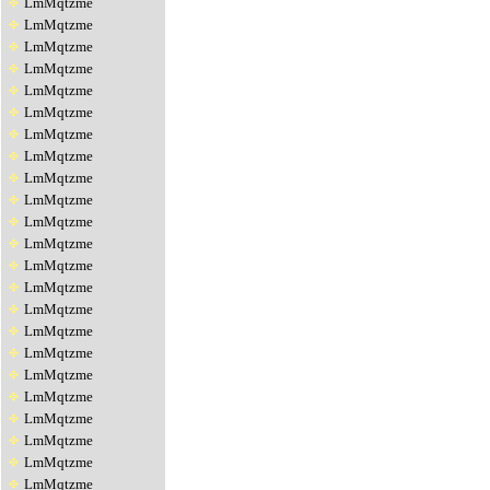
LmMqtzme
LmMqtzme
LmMqtzme
LmMqtzme
LmMqtzme
LmMqtzme
LmMqtzme
LmMqtzme
LmMqtzme
LmMqtzme
LmMqtzme
LmMqtzme
LmMqtzme
LmMqtzme
LmMqtzme
LmMqtzme
LmMqtzme
LmMqtzme
LmMqtzme
LmMqtzme
LmMqtzme
LmMqtzme
LmMqtzme