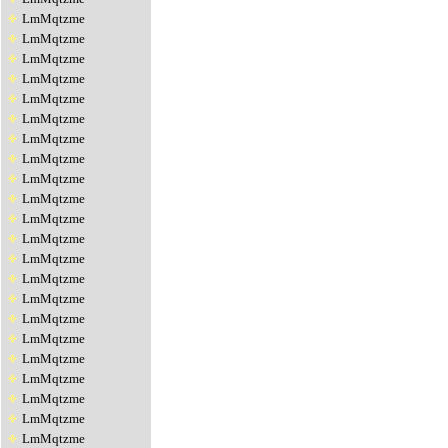
LmMqtzme
LmMqtzme
LmMqtzme
LmMqtzme
LmMqtzme
LmMqtzme
LmMqtzme
LmMqtzme
LmMqtzme
LmMqtzme
LmMqtzme
LmMqtzme
LmMqtzme
LmMqtzme
LmMqtzme
LmMqtzme
LmMqtzme
LmMqtzme
LmMqtzme
LmMqtzme
LmMqtzme
LmMqtzme