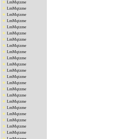
LmMqtzme
LmMqtzme
LmMqtzme
LmMqtzme
LmMqtzme
LmMqtzme
LmMqtzme
LmMqtzme
LmMqtzme
LmMqtzme
LmMqtzme
LmMqtzme
LmMqtzme
LmMqtzme
LmMqtzme
LmMqtzme
LmMqtzme
LmMqtzme
LmMqtzme
LmMqtzme
LmMqtzme
LmMqtzme
LmMqtzme