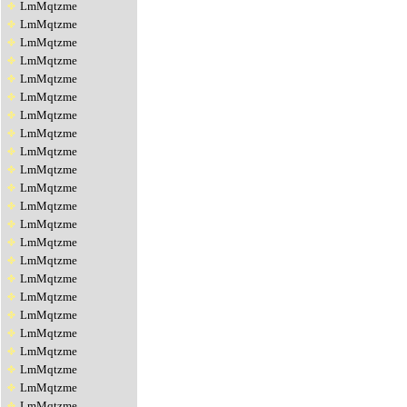
LmMqtzme
LmMqtzme
LmMqtzme
LmMqtzme
LmMqtzme
LmMqtzme
LmMqtzme
LmMqtzme
LmMqtzme
LmMqtzme
LmMqtzme
LmMqtzme
LmMqtzme
LmMqtzme
LmMqtzme
LmMqtzme
LmMqtzme
LmMqtzme
LmMqtzme
LmMqtzme
LmMqtzme
LmMqtzme
LmMqtzme