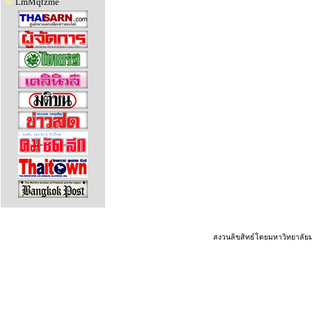
LmMqtzme
สงวนลิขสิทธ์โดยมหาวิทยาลัย