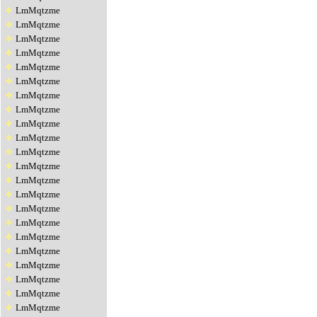
LmMqtzme
LmMqtzme
LmMqtzme
LmMqtzme
LmMqtzme
LmMqtzme
LmMqtzme
LmMqtzme
LmMqtzme
LmMqtzme
LmMqtzme
LmMqtzme
LmMqtzme
LmMqtzme
LmMqtzme
LmMqtzme
LmMqtzme
LmMqtzme
LmMqtzme
LmMqtzme
LmMqtzme
LmMqtzme