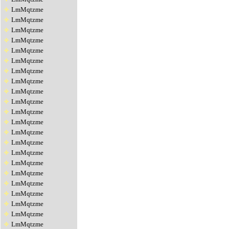
LmMqtzme
LmMqtzme
LmMqtzme
LmMqtzme
LmMqtzme
LmMqtzme
LmMqtzme
LmMqtzme
LmMqtzme
LmMqtzme
LmMqtzme
LmMqtzme
LmMqtzme
LmMqtzme
LmMqtzme
LmMqtzme
LmMqtzme
LmMqtzme
LmMqtzme
LmMqtzme
LmMqtzme
LmMqtzme