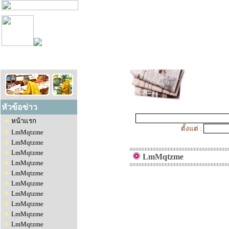
หัวข้อข่าว
หน้าแรก
ตั้งแต่ :
LmMqtzme
LmMqtzme
LmMqtzme
LmMqtzme
LmMqtzme
LmMqtzme
LmMqtzme
LmMqtzme
LmMqtzme
LmMqtzme
LmMqtzme