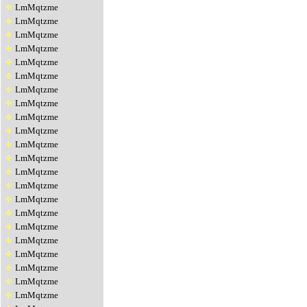
LmMqtzme
LmMqtzme
LmMqtzme
LmMqtzme
LmMqtzme
LmMqtzme
LmMqtzme
LmMqtzme
LmMqtzme
LmMqtzme
LmMqtzme
LmMqtzme
LmMqtzme
LmMqtzme
LmMqtzme
LmMqtzme
LmMqtzme
LmMqtzme
LmMqtzme
LmMqtzme
LmMqtzme
LmMqtzme