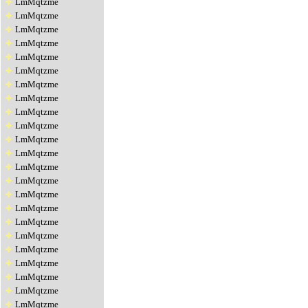
LmMqtzme
LmMqtzme
LmMqtzme
LmMqtzme
LmMqtzme
LmMqtzme
LmMqtzme
LmMqtzme
LmMqtzme
LmMqtzme
LmMqtzme
LmMqtzme
LmMqtzme
LmMqtzme
LmMqtzme
LmMqtzme
LmMqtzme
LmMqtzme
LmMqtzme
LmMqtzme
LmMqtzme
LmMqtzme
LmMqtzme