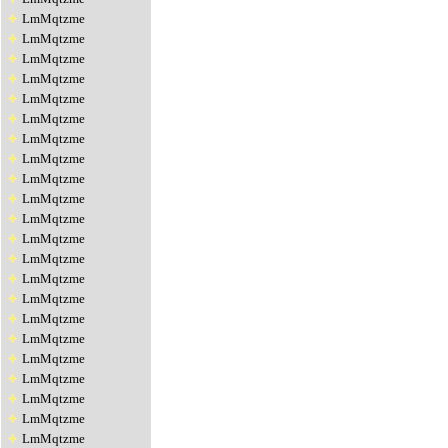
LmMqtzme
LmMqtzme
LmMqtzme
LmMqtzme
LmMqtzme
LmMqtzme
LmMqtzme
LmMqtzme
LmMqtzme
LmMqtzme
LmMqtzme
LmMqtzme
LmMqtzme
LmMqtzme
LmMqtzme
LmMqtzme
LmMqtzme
LmMqtzme
LmMqtzme
LmMqtzme
LmMqtzme
LmMqtzme