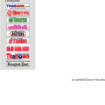
LmMqtzme
สงวนลิขสิทธ์โดยมหาวิทยาลัย