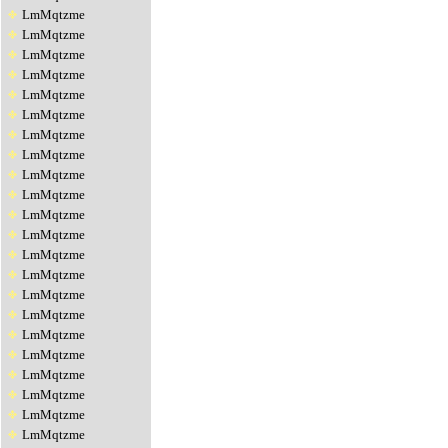
LmMqtzme
LmMqtzme
LmMqtzme
LmMqtzme
LmMqtzme
LmMqtzme
LmMqtzme
LmMqtzme
LmMqtzme
LmMqtzme
LmMqtzme
LmMqtzme
LmMqtzme
LmMqtzme
LmMqtzme
LmMqtzme
LmMqtzme
LmMqtzme
LmMqtzme
LmMqtzme
LmMqtzme
LmMqtzme