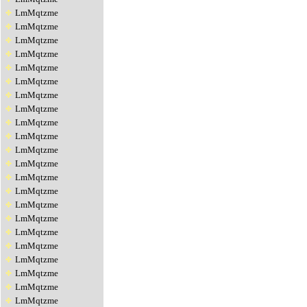
LmMqtzme
LmMqtzme
LmMqtzme
LmMqtzme
LmMqtzme
LmMqtzme
LmMqtzme
LmMqtzme
LmMqtzme
LmMqtzme
LmMqtzme
LmMqtzme
LmMqtzme
LmMqtzme
LmMqtzme
LmMqtzme
LmMqtzme
LmMqtzme
LmMqtzme
LmMqtzme
LmMqtzme
LmMqtzme