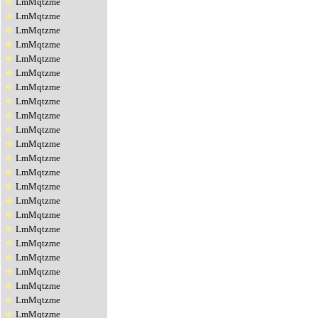
LmMqtzme
LmMqtzme
LmMqtzme
LmMqtzme
LmMqtzme
LmMqtzme
LmMqtzme
LmMqtzme
LmMqtzme
LmMqtzme
LmMqtzme
LmMqtzme
LmMqtzme
LmMqtzme
LmMqtzme
LmMqtzme
LmMqtzme
LmMqtzme
LmMqtzme
LmMqtzme
LmMqtzme
LmMqtzme
LmMqtzme