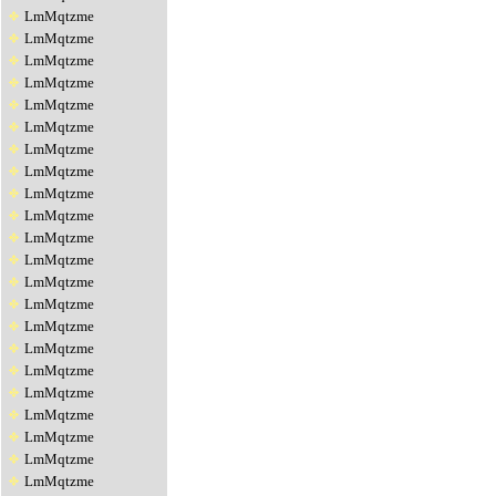
LmMqtzme
LmMqtzme
LmMqtzme
LmMqtzme
LmMqtzme
LmMqtzme
LmMqtzme
LmMqtzme
LmMqtzme
LmMqtzme
LmMqtzme
LmMqtzme
LmMqtzme
LmMqtzme
LmMqtzme
LmMqtzme
LmMqtzme
LmMqtzme
LmMqtzme
LmMqtzme
LmMqtzme
LmMqtzme