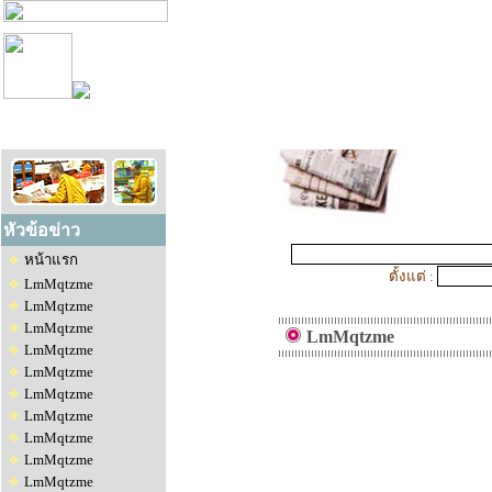
หัวข้อข่าว
หน้าแรก
ตั้งแต่ :
LmMqtzme
LmMqtzme
LmMqtzme
LmMqtzme
LmMqtzme
LmMqtzme
LmMqtzme
LmMqtzme
LmMqtzme
LmMqtzme
LmMqtzme