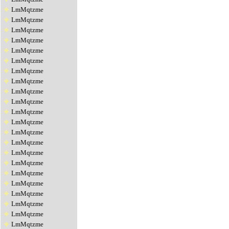
LmMqtzme
LmMqtzme
LmMqtzme
LmMqtzme
LmMqtzme
LmMqtzme
LmMqtzme
LmMqtzme
LmMqtzme
LmMqtzme
LmMqtzme
LmMqtzme
LmMqtzme
LmMqtzme
LmMqtzme
LmMqtzme
LmMqtzme
LmMqtzme
LmMqtzme
LmMqtzme
LmMqtzme
LmMqtzme