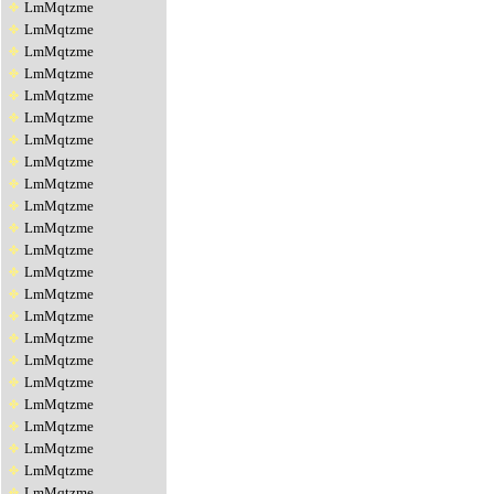
LmMqtzme
LmMqtzme
LmMqtzme
LmMqtzme
LmMqtzme
LmMqtzme
LmMqtzme
LmMqtzme
LmMqtzme
LmMqtzme
LmMqtzme
LmMqtzme
LmMqtzme
LmMqtzme
LmMqtzme
LmMqtzme
LmMqtzme
LmMqtzme
LmMqtzme
LmMqtzme
LmMqtzme
LmMqtzme
LmMqtzme