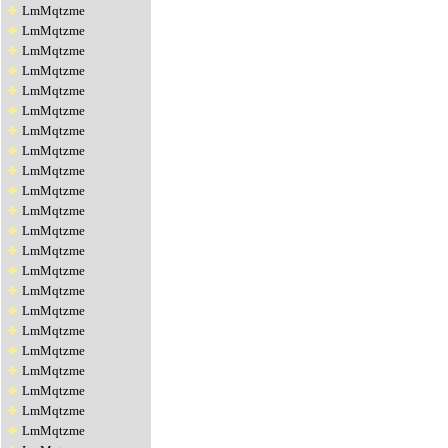
LmMqtzme
LmMqtzme
LmMqtzme
LmMqtzme
LmMqtzme
LmMqtzme
LmMqtzme
LmMqtzme
LmMqtzme
LmMqtzme
LmMqtzme
LmMqtzme
LmMqtzme
LmMqtzme
LmMqtzme
LmMqtzme
LmMqtzme
LmMqtzme
LmMqtzme
LmMqtzme
LmMqtzme
LmMqtzme