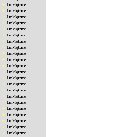
LmMqtzme
LmMqtzme
LmMqtzme
LmMqtzme
LmMqtzme
LmMqtzme
LmMqtzme
LmMqtzme
LmMqtzme
LmMqtzme
LmMqtzme
LmMqtzme
LmMqtzme
LmMqtzme
LmMqtzme
LmMqtzme
LmMqtzme
LmMqtzme
LmMqtzme
LmMqtzme
LmMqtzme
LmMqtzme