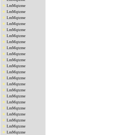
LmMqtzme
LmMqtzme
LmMqtzme
LmMqtzme
LmMqtzme
LmMqtzme
LmMqtzme
LmMqtzme
LmMqtzme
LmMqtzme
LmMqtzme
LmMqtzme
LmMqtzme
LmMqtzme
LmMqtzme
LmMqtzme
LmMqtzme
LmMqtzme
LmMqtzme
LmMqtzme
LmMqtzme
LmMqtzme