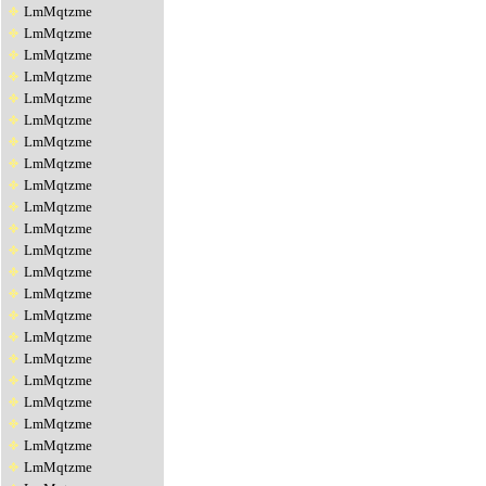
LmMqtzme
LmMqtzme
LmMqtzme
LmMqtzme
LmMqtzme
LmMqtzme
LmMqtzme
LmMqtzme
LmMqtzme
LmMqtzme
LmMqtzme
LmMqtzme
LmMqtzme
LmMqtzme
LmMqtzme
LmMqtzme
LmMqtzme
LmMqtzme
LmMqtzme
LmMqtzme
LmMqtzme
LmMqtzme