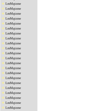
LmMqtzme
LmMqtzme
LmMqtzme
LmMqtzme
LmMqtzme
LmMqtzme
LmMqtzme
LmMqtzme
LmMqtzme
LmMqtzme
LmMqtzme
LmMqtzme
LmMqtzme
LmMqtzme
LmMqtzme
LmMqtzme
LmMqtzme
LmMqtzme
LmMqtzme
LmMqtzme
LmMqtzme
LmMqtzme