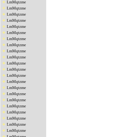
LmMqtzme
LmMqtzme
LmMqtzme
LmMqtzme
LmMqtzme
LmMqtzme
LmMqtzme
LmMqtzme
LmMqtzme
LmMqtzme
LmMqtzme
LmMqtzme
LmMqtzme
LmMqtzme
LmMqtzme
LmMqtzme
LmMqtzme
LmMqtzme
LmMqtzme
LmMqtzme
LmMqtzme
LmMqtzme
LmMqtzme