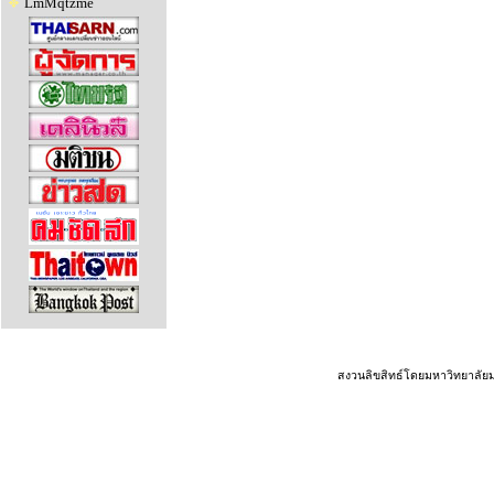
LmMqtzme
สงวนลิขสิทธ์โดยมหาวิทยาลัย