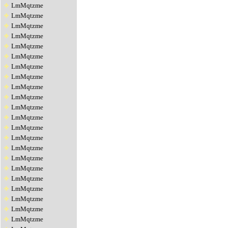
LmMqtzme
LmMqtzme
LmMqtzme
LmMqtzme
LmMqtzme
LmMqtzme
LmMqtzme
LmMqtzme
LmMqtzme
LmMqtzme
LmMqtzme
LmMqtzme
LmMqtzme
LmMqtzme
LmMqtzme
LmMqtzme
LmMqtzme
LmMqtzme
LmMqtzme
LmMqtzme
LmMqtzme
LmMqtzme