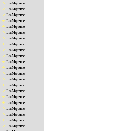
LmMqtzme
LmMqtzme
LmMqtzme
LmMqtzme
LmMqtzme
LmMqtzme
LmMqtzme
LmMqtzme
LmMqtzme
LmMqtzme
LmMqtzme
LmMqtzme
LmMqtzme
LmMqtzme
LmMqtzme
LmMqtzme
LmMqtzme
LmMqtzme
LmMqtzme
LmMqtzme
LmMqtzme
LmMqtzme