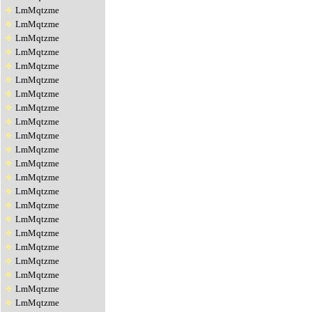
LmMqtzme
LmMqtzme
LmMqtzme
LmMqtzme
LmMqtzme
LmMqtzme
LmMqtzme
LmMqtzme
LmMqtzme
LmMqtzme
LmMqtzme
LmMqtzme
LmMqtzme
LmMqtzme
LmMqtzme
LmMqtzme
LmMqtzme
LmMqtzme
LmMqtzme
LmMqtzme
LmMqtzme
LmMqtzme