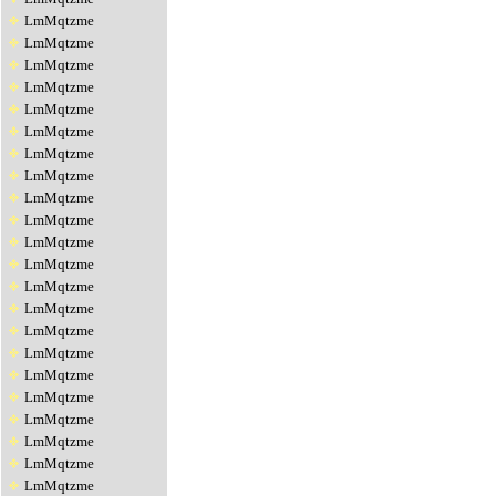
LmMqtzme
LmMqtzme
LmMqtzme
LmMqtzme
LmMqtzme
LmMqtzme
LmMqtzme
LmMqtzme
LmMqtzme
LmMqtzme
LmMqtzme
LmMqtzme
LmMqtzme
LmMqtzme
LmMqtzme
LmMqtzme
LmMqtzme
LmMqtzme
LmMqtzme
LmMqtzme
LmMqtzme
LmMqtzme