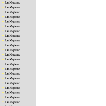
LmMqtzme
LmMqtzme
LmMqtzme
LmMqtzme
LmMqtzme
LmMqtzme
LmMqtzme
LmMqtzme
LmMqtzme
LmMqtzme
LmMqtzme
LmMqtzme
LmMqtzme
LmMqtzme
LmMqtzme
LmMqtzme
LmMqtzme
LmMqtzme
LmMqtzme
LmMqtzme
LmMqtzme
LmMqtzme