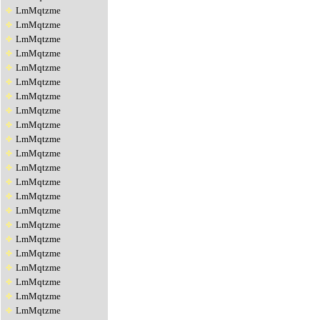
LmMqtzme
LmMqtzme
LmMqtzme
LmMqtzme
LmMqtzme
LmMqtzme
LmMqtzme
LmMqtzme
LmMqtzme
LmMqtzme
LmMqtzme
LmMqtzme
LmMqtzme
LmMqtzme
LmMqtzme
LmMqtzme
LmMqtzme
LmMqtzme
LmMqtzme
LmMqtzme
LmMqtzme
LmMqtzme