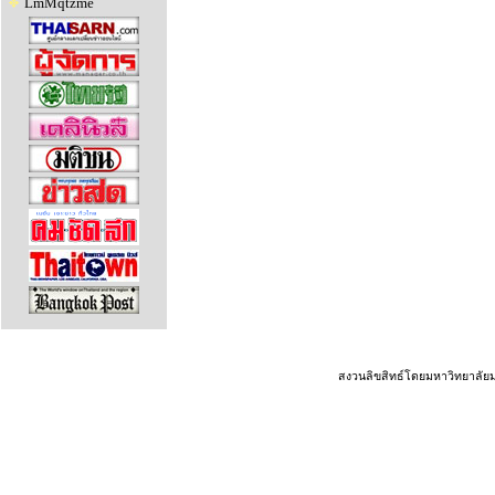
LmMqtzme
สงวนลิขสิทธ์โดยมหาวิทยาลัย