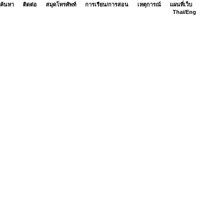
ค้นหา
ติดต่อ
สมุดโทรศัพท์
การเรียน/การสอน
เหตุการณ์
แผนที่เว็บ
Thai/
Eng