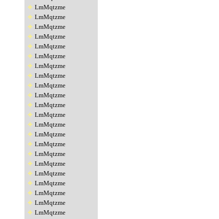
LmMqtzme
LmMqtzme
LmMqtzme
LmMqtzme
LmMqtzme
LmMqtzme
LmMqtzme
LmMqtzme
LmMqtzme
LmMqtzme
LmMqtzme
LmMqtzme
LmMqtzme
LmMqtzme
LmMqtzme
LmMqtzme
LmMqtzme
LmMqtzme
LmMqtzme
LmMqtzme
LmMqtzme
LmMqtzme