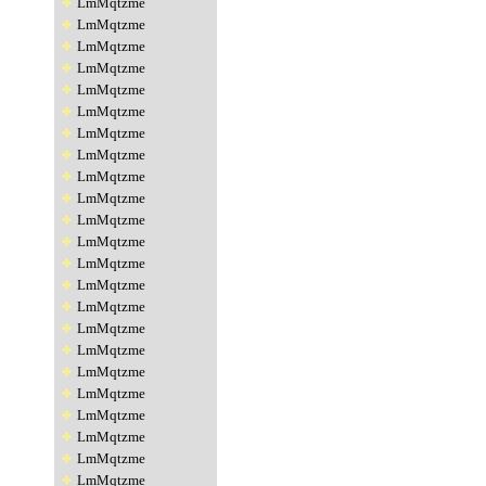
LmMqtzme
LmMqtzme
LmMqtzme
LmMqtzme
LmMqtzme
LmMqtzme
LmMqtzme
LmMqtzme
LmMqtzme
LmMqtzme
LmMqtzme
LmMqtzme
LmMqtzme
LmMqtzme
LmMqtzme
LmMqtzme
LmMqtzme
LmMqtzme
LmMqtzme
LmMqtzme
LmMqtzme
LmMqtzme
LmMqtzme