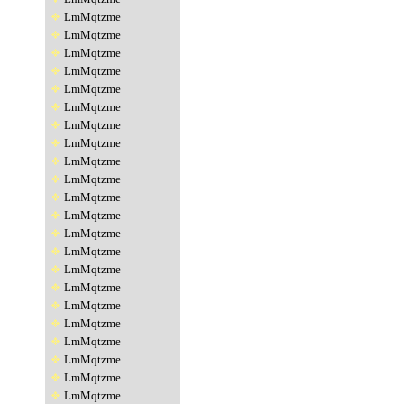
LmMqtzme
LmMqtzme
LmMqtzme
LmMqtzme
LmMqtzme
LmMqtzme
LmMqtzme
LmMqtzme
LmMqtzme
LmMqtzme
LmMqtzme
LmMqtzme
LmMqtzme
LmMqtzme
LmMqtzme
LmMqtzme
LmMqtzme
LmMqtzme
LmMqtzme
LmMqtzme
LmMqtzme
LmMqtzme