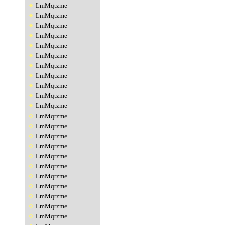
LmMqtzme
LmMqtzme
LmMqtzme
LmMqtzme
LmMqtzme
LmMqtzme
LmMqtzme
LmMqtzme
LmMqtzme
LmMqtzme
LmMqtzme
LmMqtzme
LmMqtzme
LmMqtzme
LmMqtzme
LmMqtzme
LmMqtzme
LmMqtzme
LmMqtzme
LmMqtzme
LmMqtzme
LmMqtzme